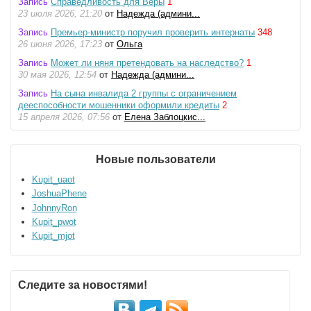
Запись
Справедливость для Веры
1
23 июля 2026, 21:20
от
Надежда (админи...
Запись
Премьер-министр поручил проверить интернаты
348
26 июня 2026, 17:23
от
Ольга
Запись
Может ли няня претендовать на наследство?
1
30 мая 2026, 12:54
от
Надежда (админи...
Запись
На сына инвалида 2 группы с ограничением
дееспособности мошенники оформили кредиты
2
15 апреля 2026, 07:56
от
Елена Заблоцкис...
Новые пользователи
Kupit_uaot
JoshuaPhene
JohnnyRon
Kupit_pwot
Kupit_mjot
Следите за новостями!