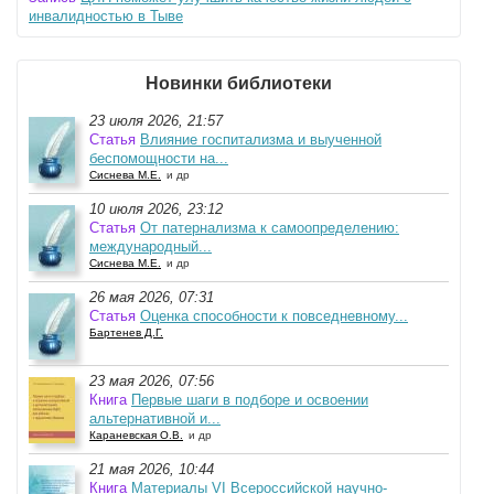
инвалидностью в Тыве
Новинки библиотеки
23 июля 2026, 21:57
Статья
Влияние госпитализма и выученной
беспомощности на...
Сиснева М.Е.
и др
10 июля 2026, 23:12
Статья
От патернализма к самоопределению:
международный...
Сиснева М.Е.
и др
26 мая 2026, 07:31
Статья
Оценка способности к повседневному...
Бартенев Д.Г.
23 мая 2026, 07:56
Книга
Первые шаги в подборе и освоении
альтернативной и...
Караневская О.В.
и др
21 мая 2026, 10:44
Книга
Материалы VI Всероссийской научно-