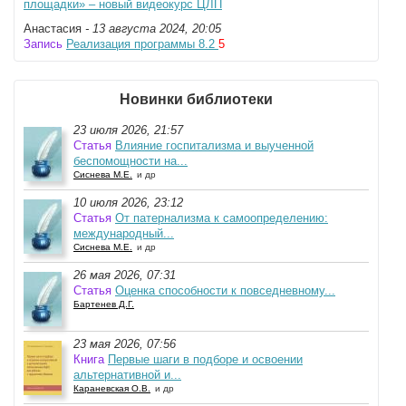
площадки» – новый видеокурс ЦЛП
Анастасия
- 13 августа 2024, 20:05
Запись
Реализация программы 8.2
5
Новинки библиотеки
23 июля 2026, 21:57
Статья
Влияние госпитализма и выученной
беспомощности на...
Сиснева М.Е.
и др
10 июля 2026, 23:12
Статья
От патернализма к самоопределению:
международный...
Сиснева М.Е.
и др
26 мая 2026, 07:31
Статья
Оценка способности к повседневному...
Бартенев Д.Г.
23 мая 2026, 07:56
Книга
Первые шаги в подборе и освоении
альтернативной и...
Караневская О.В.
и др