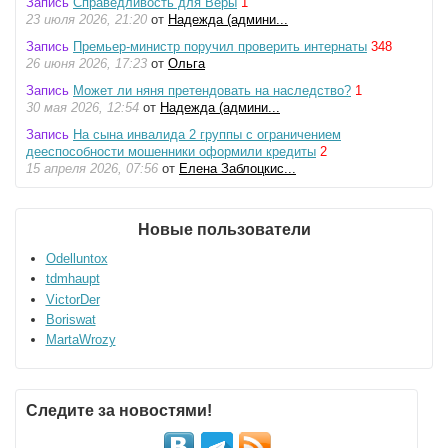
Запись
Справедливость для Веры
1
23 июля 2026, 21:20
от
Надежда (админи...
Запись
Премьер-министр поручил проверить интернаты
348
26 июня 2026, 17:23
от
Ольга
Запись
Может ли няня претендовать на наследство?
1
30 мая 2026, 12:54
от
Надежда (админи...
Запись
На сына инвалида 2 группы с ограничением
дееспособности мошенники оформили кредиты
2
15 апреля 2026, 07:56
от
Елена Заблоцкис...
Новые пользователи
Odelluntox
tdmhaupt
VictorDer
Boriswat
MartaWrozy
Следите за новостями!