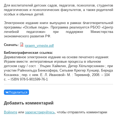
Для воспитателей детских садов, педагогов, психологов, студентов
педагогических и психологических факультетов, а также родителей
особых и обычных детей.
Электронное издание книги выпущено в рамках благотворительной
программы «Особые люди». Программа реализуется РБОО «Центр
лечебной педагогики» при поддержке Министерства
экономического развития РФ.
Скачать:
igraem_vmeste.pdf
Библиографическая ссылка:
Деривативное электронное издание на основе печатного издания:
Играем вместе: интегративные игровые процессы в обычном
детском саду / сост. : Ульрих Хаймлих, Дитер Хёльтерсхинкен ; при
участии Райнхильда Бенкхофера, Сильвии Крюгер Хуншер, Бернда
Коханека ; пер. с нем. Е. Л. Ивановой– М. : Теревинф, 2008. – 104
с. – ISBN 978-5-901599-76-1
Поделиться
Добавить комментарий
Войдите
или
зарегистрируйтесь
, чтобы отправлять комментарии