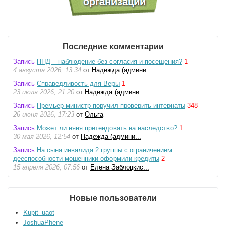
Последние комментарии
Запись
ПНД – наблюдение без согласия и посещения?
1
4 августа 2026, 13:34
от
Надежда (админи...
Запись
Справедливость для Веры
1
23 июля 2026, 21:20
от
Надежда (админи...
Запись
Премьер-министр поручил проверить интернаты
348
26 июня 2026, 17:23
от
Ольга
Запись
Может ли няня претендовать на наследство?
1
30 мая 2026, 12:54
от
Надежда (админи...
Запись
На сына инвалида 2 группы с ограничением
дееспособности мошенники оформили кредиты
2
15 апреля 2026, 07:56
от
Елена Заблоцкис...
Новые пользователи
Kupit_uaot
JoshuaPhene