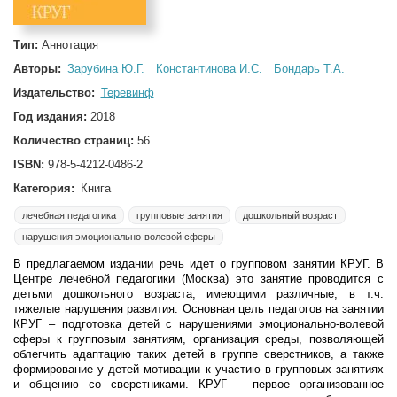
Тип:
Аннотация
Авторы:
Зарубина Ю.Г.
Константинова И.С.
Бондарь Т.А.
Издательство:
Теревинф
Год издания:
2018
Количество страниц:
56
ISBN:
978-5-4212-0486-2
Категория:
Книга
лечебная педагогика
групповые занятия
дошкольный возраст
нарушения эмоционально-волевой сферы
В предлагаемом издании речь идет о групповом занятии КРУГ. В
Центре лечебной педагогики (Москва) это занятие проводится с
детьми дошкольного возраста, имеющими различные, в т.ч.
тяжелые нарушения развития. Основная цель педагогов на занятии
КРУГ – подготовка детей с нарушениями эмоционально-волевой
сферы к групповым занятиям, организация среды, позволяющей
облегчить адаптацию таких детей в группе сверстников, а также
формирование у детей мотивации к участию в групповых занятиях
и общению со сверстниками. КРУГ – первое организованное