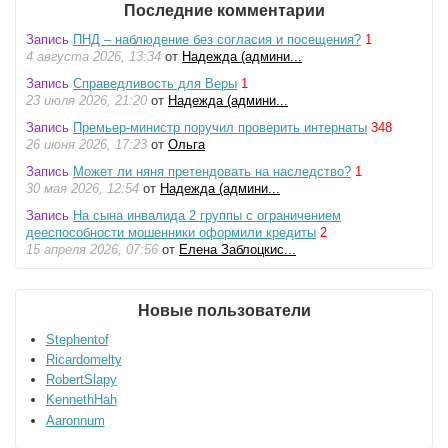
Последние комментарии
Запись
ПНД – наблюдение без согласия и посещения?
1
4 августа 2026, 13:34
от
Надежда (админи...
Запись
Справедливость для Веры
1
23 июля 2026, 21:20
от
Надежда (админи...
Запись
Премьер-министр поручил проверить интернаты
348
26 июня 2026, 17:23
от
Ольга
Запись
Может ли няня претендовать на наследство?
1
30 мая 2026, 12:54
от
Надежда (админи...
Запись
На сына инвалида 2 группы с ограничением
дееспособности мошенники оформили кредиты
2
15 апреля 2026, 07:56
от
Елена Заблоцкис...
Новые пользователи
Stephentof
Ricardomelty
RobertSlapy
KennethHah
Aaronnum